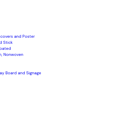
lcovers and Poster
d Stick
oated
, Nonwoven
lay Board and Signage