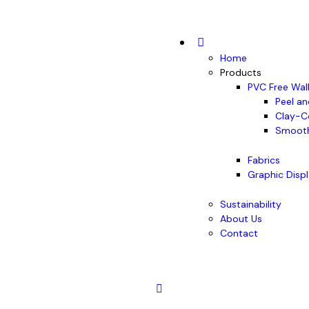
Home
Products
PVC Free Wal
Peel an
Clay-C
Smooth
Fabrics
Graphic Disp
Sustainability
About Us
Contact