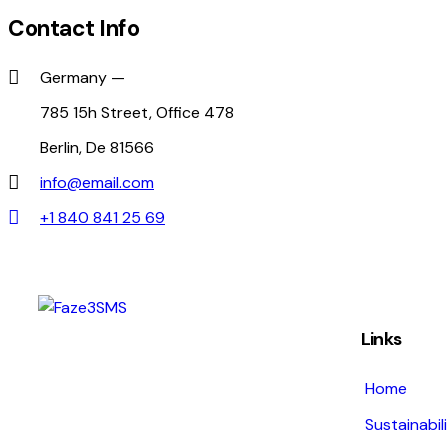
Contact Info
Germany —
785 15h Street, Office 478
Berlin, De 81566
info@email.com
+1 840 841 25 69
Links
Home
Sustainabil